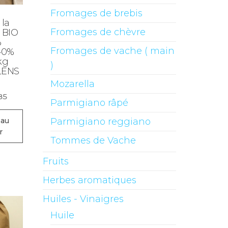
Fromages de brebis
 la
Fromages de chèvre
 BIO
%
Fromages de vache ( main
40%
 kg
)
LENS
Mozarella
85
Parmigiano râpé
Parmigiano reggiano
 au
r
Tommes de Vache
Fruits
Herbes aromatiques
Huiles - Vinaigres
Huile