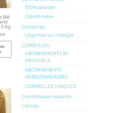
100%valaisan
Grand-mère
e Blé
aire)
 5 kg
Conserves
.00
Légumes au vinaigre
CORBEILLES
 au
r
ABONNEMENTS BI-
MENSUELS
ABONNEMENTS
HEBDOMADAIRES
CORBEILLES UNIQUES
Cosmétiques naturels
Crèmes