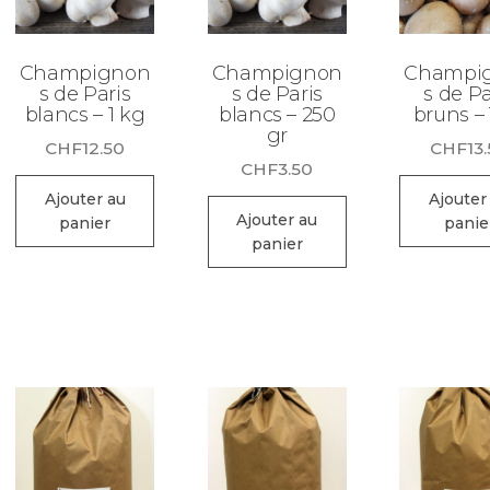
Champignon
Champignon
Champi
s de Paris
s de Paris
s de Pa
blancs – 1 kg
blancs – 250
bruns – 
gr
CHF
12.50
CHF
13
CHF
3.50
Ajouter au
Ajouter
Ajouter au
panier
panie
panier
.
.