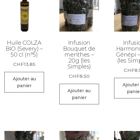
Huile COLZA
Infusion
Infusi
BIO (Severy) –
Bouquet de
Harmoni
50 cl (n°5)
menthes –
Génépi 
20g (les
(les Sim
CHF
13.85
Simples)
CHF
8.
CHF
8.50
Ajouter au
Ajouter
panier
Ajouter au
panie
panier