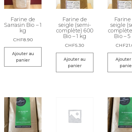
Farine de
Farine de
Farine
Sarrasin Bio – 1
seigle (semi-
seigle (
kg
complète) 600
complète
Bio – 1 kg
Bio – 5
CHF
8.90
CHF
5.30
CHF
21
Ajouter au
Ajouter au
Ajouter
panier
panier
panie