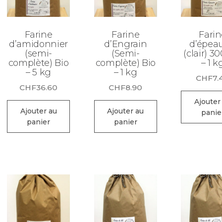
Farine
Farine
Farin
d’amidonnier
d’Engrain
d’épeau
(semi-
(Semi-
(clair) 3
complète) Bio
complète) Bio
– 1 k
– 5 kg
– 1 kg
CHF
7.
CHF
36.60
CHF
8.90
Ajouter
Ajouter au
Ajouter au
panie
panier
panier