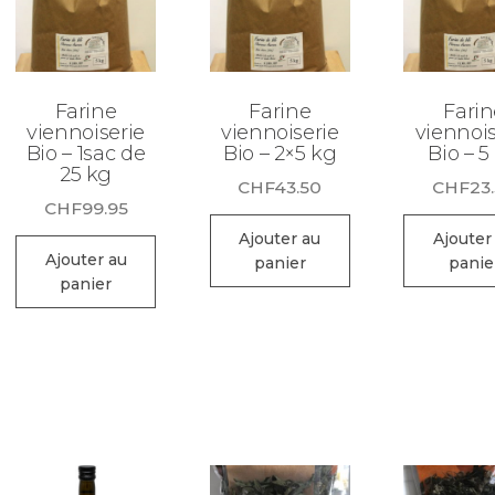
Farine
Farine
Farin
viennoiserie
viennoiserie
viennois
Bio – 1sac de
Bio – 2×5 kg
Bio – 5
25 kg
CHF
43.50
CHF
23
CHF
99.95
Ajouter au
Ajouter
Ajouter au
panier
panie
panier