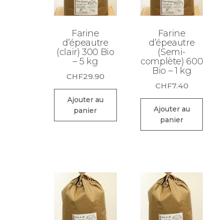
Farine
Farine
d’épeautre
d’épeautre
(clair) 300 Bio
(Semi-
– 5 kg
complète) 600
Bio – 1 kg
CHF
29.90
CHF
7.40
Ajouter au
Ajouter au
panier
panier