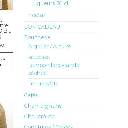
Liqueurs 50 cl
nectar
e
tre
BON CADEAU
00 Bio
g
Boucherie
40
A griller / A cuire
saucisse
 au
,jambon,lard,viande
r
sèchee
Terrines/etc.
Cafés
Champignons
Choucroute
Confitures / Gelées