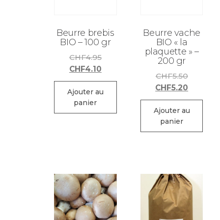
Beurre brebis
Beurre vache
BIO – 100 gr
BIO « la
plaquette » –
Le
CHF
4.95
200 gr
prix
Le
CHF
4.10
Le
CHF
5.50
initial
prix
prix
Le
CHF
5.20
était :
actuel
Ajouter au
initial
prix
panier
CHF4.95.
est :
était :
actuel
Ajouter au
CHF4.10.
panier
CHF5.50
est :
CHF5.20