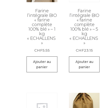
Farine
Farine
l’intégrale BIO
l’intégrale BIO
« farine
« farine
complète
complète
100% blé » – 1
100% blé » – 5
kg
kg
« ECHALLENS
« ECHALLENS
»
»
CHF
5.55
CHF
23.15
Ajouter au
Ajouter au
panier
panier