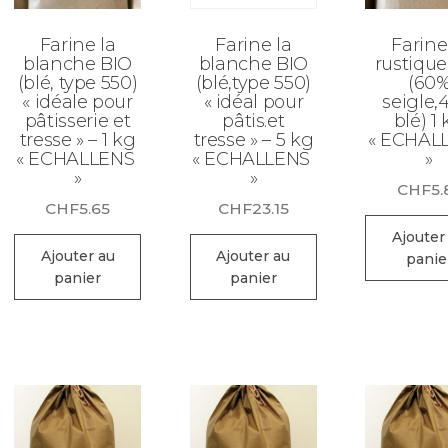
Farine la
Farine la
Farine
blanche BIO
blanche BIO
rustique
(blé, type 550)
(blé,type 550)
(60
« idéale pour
« idéal pour
seigle,
pâtisserie et
pâtis.et
blé) 1
tresse » – 1 kg
tresse » – 5 kg
« ECHAL
« ECHALLENS
« ECHALLENS
»
»
»
CHF
5.
CHF
5.65
CHF
23.15
Ajouter
Ajouter au
Ajouter au
panie
panier
panier