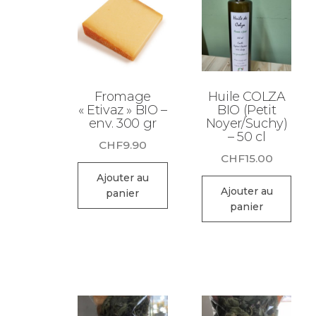
Fromage
Huile COLZA
« Etivaz » BIO –
BIO (Petit
env. 300 gr
Noyer/Suchy)
– 50 cl
CHF
9.90
CHF
15.00
Ajouter au
Ajouter au
panier
panier