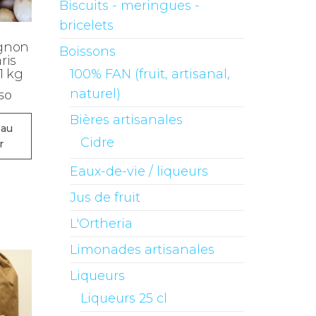
Biscuits - meringues -
bricelets
gnon
Boissons
ris
1 kg
100% FAN (fruit, artisanal,
naturel)
.50
Bières artisanales
 au
Cidre
r
Eaux-de-vie / liqueurs
Jus de fruit
L'Ortheria
Limonades artisanales
Liqueurs
Liqueurs 25 cl