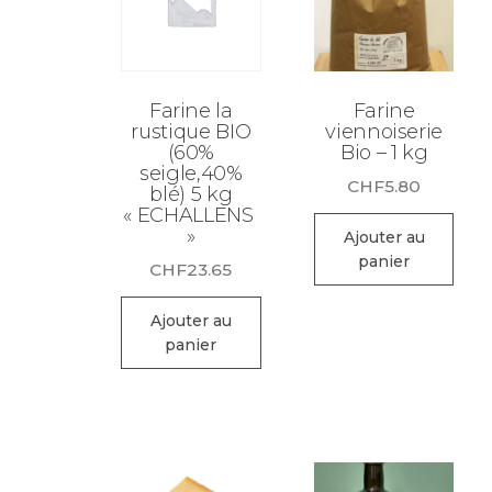
Farine la
Farine
rustique BIO
viennoiserie
(60%
Bio – 1 kg
seigle,40%
CHF
5.80
blé) 5 kg
« ECHALLENS
»
Ajouter au
panier
CHF
23.65
Ajouter au
panier