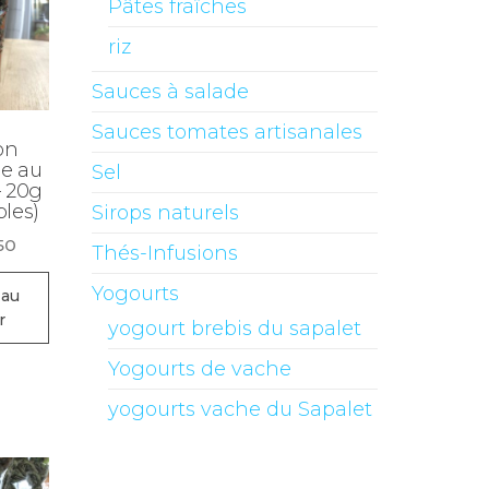
Pâtes fraîches
riz
Sauces à salade
Sauces tomates artisanales
on
e au
Sel
– 20g
ples)
Sirops naturels
50
Thés-Infusions
Yogourts
 au
r
yogourt brebis du sapalet
Yogourts de vache
yogourts vache du Sapalet