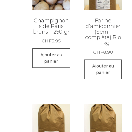
Champignon
Farine
s de Paris
d’amidonnier
bruns – 250 gr
(Semi-
complète) Bio
CHF
3.95
– 1 kg
CHF
8.90
Ajouter au
panier
Ajouter au
panier