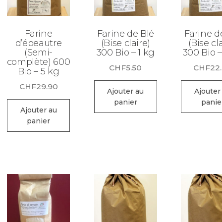
Farine
Farine de Blé
Farine d
d’épeautre
(Bise claire)
(Bise cl
(Semi-
300 Bio – 1 kg
300 Bio –
complète) 600
CHF
5.50
CHF
22
Bio – 5 kg
CHF
29.90
Ajouter au
Ajouter
panier
panie
Ajouter au
panier