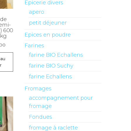
Epicerie divers
apero
 de
petit déjeuner
semi-
) 600
Epices en poudre
 kg
.00
Farines
farine BIO Echallens
 au
r
farine BIO Suchy
farine Echallens
Fromages
accompagnement pour
fromage
Fondues
fromage à raclette