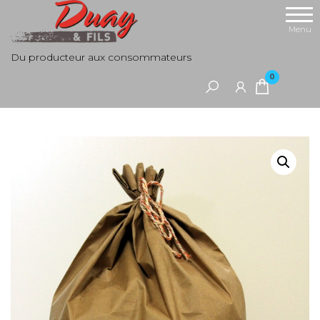
Aller
au
Menu
contenu
Du producteur aux consommateurs
0