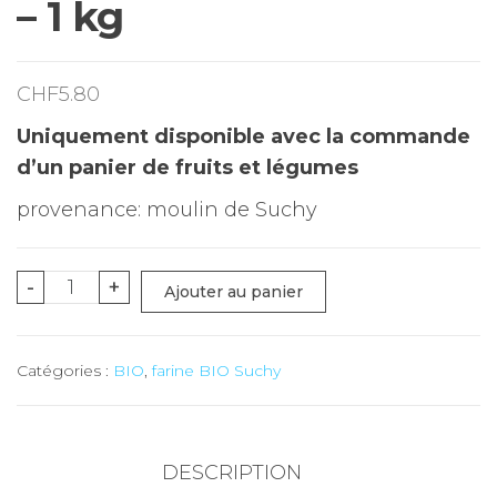
– 1 kg
CHF
5.80
Uniquement disponible avec la commande
d’un panier de fruits et légumes
provenance: moulin de Suchy
quantité
-
+
Ajouter au panier
de
Farine
Catégories :
BIO
,
farine BIO Suchy
viennoiserie
Bio
-
1
DESCRIPTION