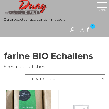
Aller
au
Menu
contenu
Du producteur aux consommateurs
0
farine BIO Echallens
6 résultats affichés