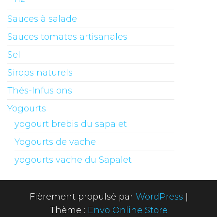
Sauces à salade
Sauces tomates artisanales
Sel
Sirops naturels
Thés-Infusions
Yogourts
yogourt brebis du sapalet
Yogourts de vache
yogourts vache du Sapalet
Fièrement propulsé par
WordPress
|
Thème :
Envo Online Store