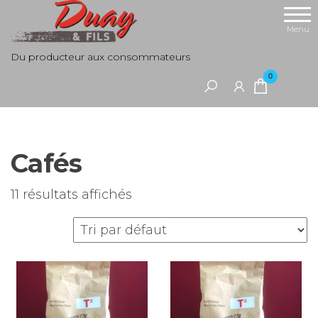
Aller
au
Menu
contenu
Du producteur aux consommateurs
0
Cafés
11 résultats affichés