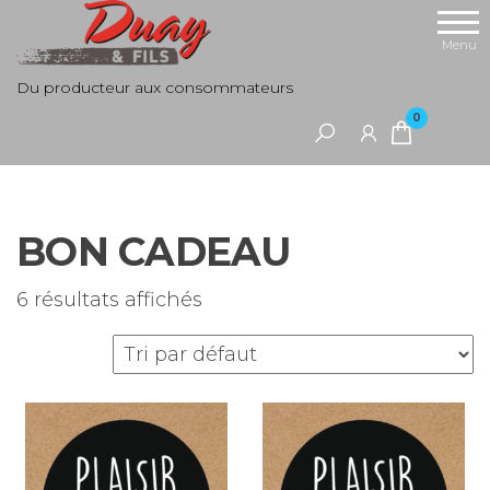
Aller
au
Menu
contenu
Du producteur aux consommateurs
0
BON CADEAU
6 résultats affichés