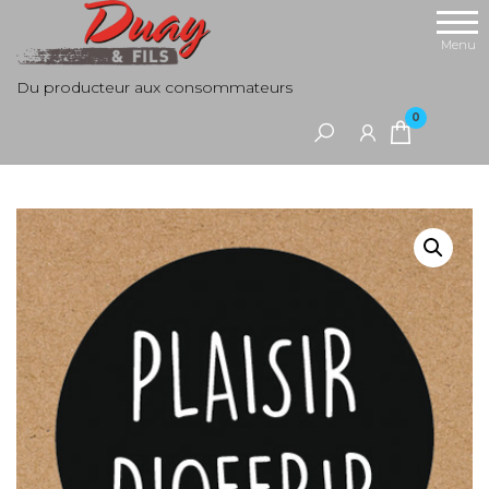
Aller
au
Menu
contenu
Du producteur aux consommateurs
0