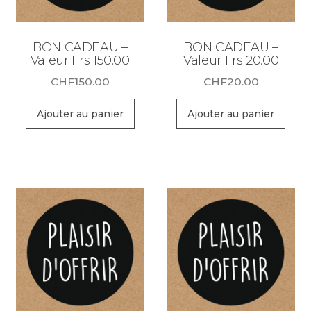
BON CADEAU –
BON CADEAU –
Valeur Frs 150.00
Valeur Frs 20.00
CHF
150.00
CHF
20.00
Ajouter au panier
Ajouter au panier