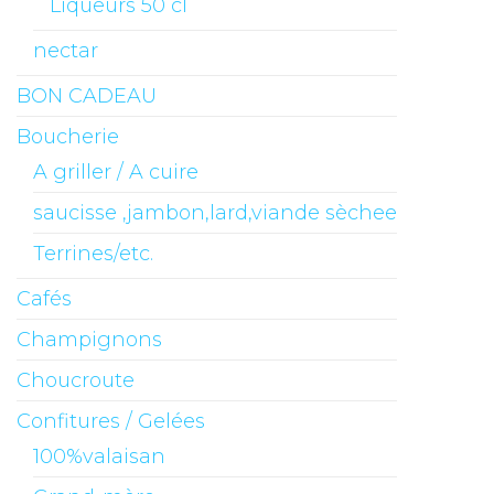
Liqueurs 50 cl
nectar
BON CADEAU
Boucherie
A griller / A cuire
saucisse ,jambon,lard,viande sèchee
Terrines/etc.
Cafés
Champignons
Choucroute
Confitures / Gelées
100%valaisan