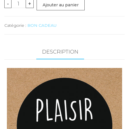
quantité
-
+
Ajouter au panier
de
BON
Catégorie :
BON CADEAU
CADEAU
-
Valeur
Frs
DESCRIPTION
75.00