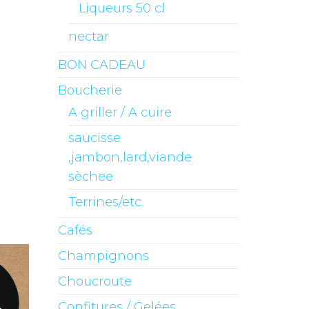
Liqueurs 50 cl
nectar
BON CADEAU
Boucherie
A griller / A cuire
saucisse
,jambon,lard,viande
sèchee
Terrines/etc.
Cafés
Champignons
Choucroute
Confitures / Gelées