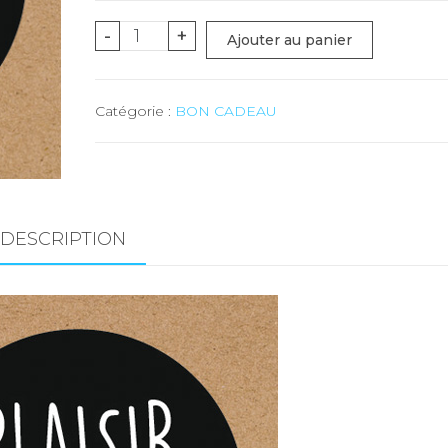
quantité
-
+
Ajouter au panier
de
BON
Catégorie :
BON CADEAU
CADEAU
-
Valeur
Frs
200.00
DESCRIPTION