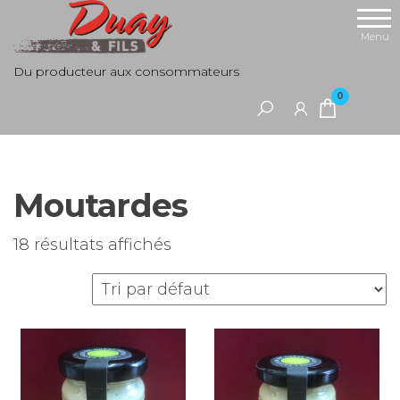
Aller
au
Menu
contenu
Du producteur aux consommateurs
0
Moutardes
18 résultats affichés