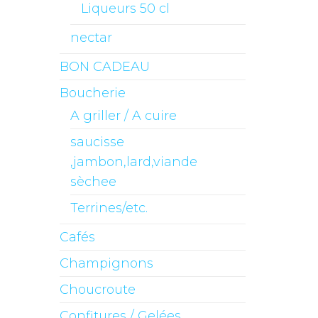
Liqueurs 50 cl
nectar
BON CADEAU
Boucherie
A griller / A cuire
saucisse
,jambon,lard,viande
sèchee
Terrines/etc.
Cafés
Champignons
Choucroute
Confitures / Gelées