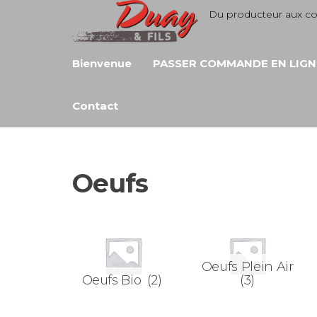
Aller
Du producteur aux 
au
contenu
Bienvenue
PASSER COMMANDE EN LIGN
Contact
Oeufs
Oeufs Plein Air
Oeufs Bio
(2)
(3)