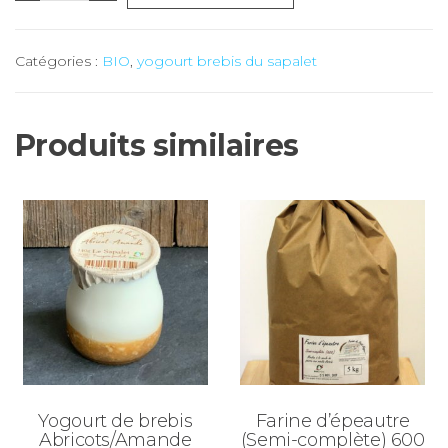
de
Yogourt
Catégories :
BIO
,
yogourt brebis du sapalet
de
brebis
Cassis
Produits similaires
BIO
-
1
x
140
gr
(le
Sapalet)
Yogourt de brebis
Farine d’épeautre
Abricots/Amande
(Semi-complète) 600