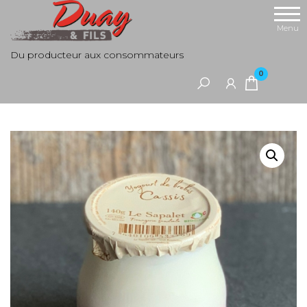
Aller
au
Menu
contenu
Du producteur aux consommateurs
0