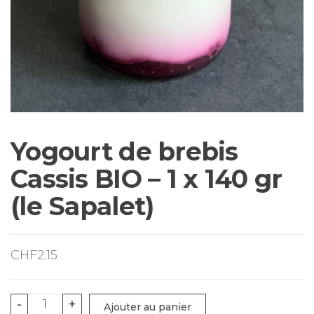
Yogourt de brebis
Cassis BIO – 1 x 140 gr
(le Sapalet)
CHF
2.15
quantité
-
+
Ajouter au panier