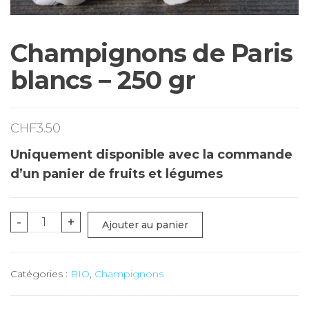
Champignons de Paris
blancs – 250 gr
CHF
3.50
Uniquement disponible avec la commande
d’un panier de fruits et légumes
quantité
-
+
Ajouter au panier
de
Champignons
Catégories :
BIO
,
Champignons
de
Paris