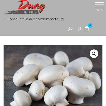
Aller
au
Menu
contenu
Du producteur aux consommateurs
0