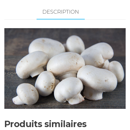
blancs
-
DESCRIPTION
250
gr
Produits similaires