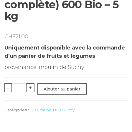
complète) 600 Bio – 5
kg
CHF
21.00
Uniquement disponible avec la commande
d’un panier de fruits et légumes
provenance: moulin de Suchy
quantité
-
+
Ajouter au panier
de
Farine
Catégories :
BIO
,
farine BIO Suchy
de
seigle
(semi-