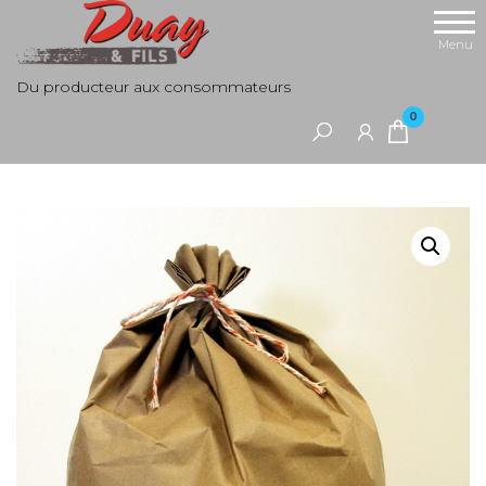
Aller
au
Menu
contenu
Du producteur aux consommateurs
0