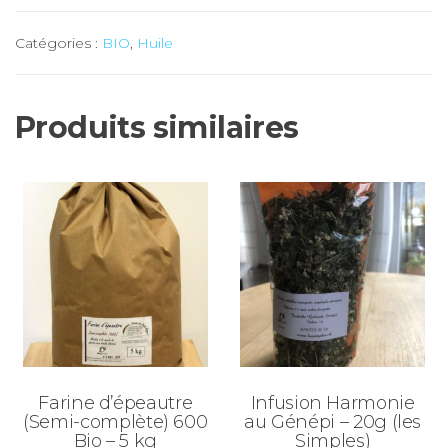
Huile
Catégories :
BIO
,
Huile
COLZA
BIO
(Severy)
Produits similaires
-
50
cl
(n°5)
Farine d’épeautre
Infusion Harmonie
(Semi-complète) 600
au Génépi – 20g (les
Bio – 5 kg
Simples)