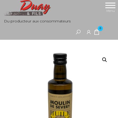
Aller
au
Menu
contenu
Du producteur aux consommateurs
0