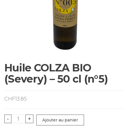
Huile COLZA BIO
(Severy) – 50 cl (n°5)
CHF
13.85
quantité
-
+
Ajouter au panier
de