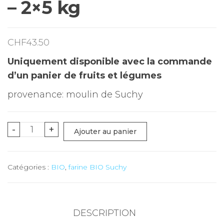
– 2×5 kg
CHF
43.50
Uniquement disponible avec la commande
d’un panier de fruits et légumes
provenance: moulin de Suchy
quantité
-
+
Ajouter au panier
de
Farine
Catégories :
BIO
,
farine BIO Suchy
viennoiserie
Bio
-
2x5
DESCRIPTION