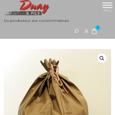
Aller
au
Menu
contenu
Du producteur aux consommateurs
0