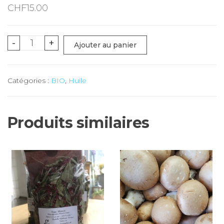
CHF
15.00
quantité
-
+
Ajouter au panier
de
Huile
Catégories :
BIO
,
Huile
COLZA
BIO
(Petit
Produits similaires
Noyer/Suchy)
-
50
cl