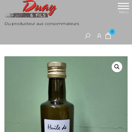
Aller
au
Menu
contenu
Du producteur aux consommateurs
0