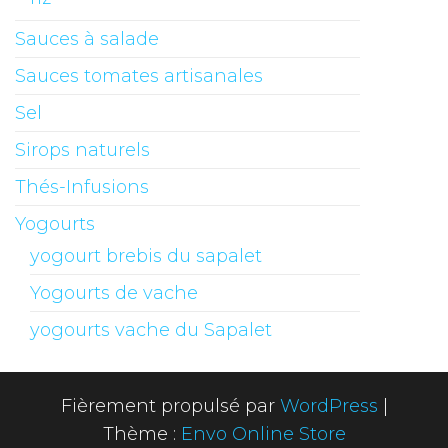
Sauces à salade
Sauces tomates artisanales
Sel
Sirops naturels
Thés-Infusions
Yogourts
yogourt brebis du sapalet
Yogourts de vache
yogourts vache du Sapalet
Fièrement propulsé par
WordPress
|
Thème :
Envo Online Store