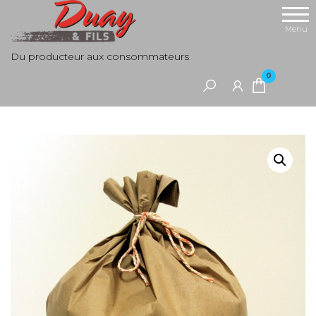
Aller
au
Menu
contenu
Du producteur aux consommateurs
0