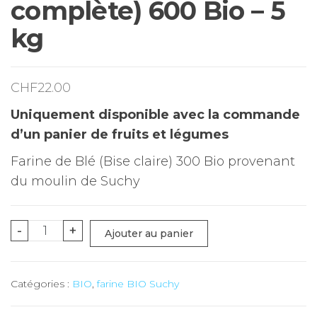
complète) 600 Bio – 5
kg
CHF
22.00
Uniquement disponible avec la commande
d’un panier de fruits et légumes
Farine de Blé (Bise claire) 300 Bio provenant
du moulin de Suchy
quantité
-
+
Ajouter au panier
de
Farine
Catégories :
BIO
,
farine BIO Suchy
de
Blé