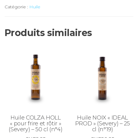
Huile
Catégorie :
Huile
COLZA
(Severy)
-
Produits similaires
75
cl
(n°3)
Huile COLZA HOLL
Huile NOIX « IDEAL
« pour frire et rôtir »
PROD » (Severy) – 25
(Severy) – 50 cl (n°4)
cl (n°19)