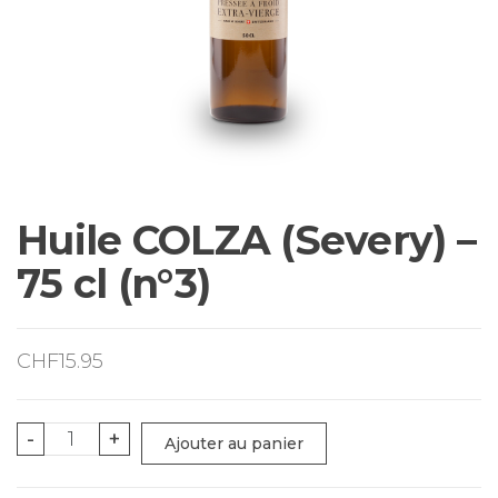
Huile COLZA (Severy) –
75 cl (n°3)
CHF
15.95
quantité
-
+
Ajouter au panier
de