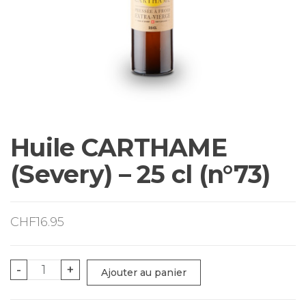
Huile CARTHAME
(Severy) – 25 cl (n°73)
CHF
16.95
quantité
-
+
Ajouter au panier
de