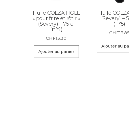
Huile COLZA HOLL
Huile COLZ
« pour frire et rôtir »
(Severy) – 5
(Severy) – 75 cl
(n°5)
(n°4)
CHF
13.8
CHF
13.30
Ajouter au pa
Ajouter au panier