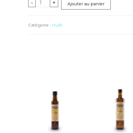
quantité
-
+
Ajouter au panier
de
Huile
Catégorie :
Huile
PIGNONS
DE
PIN
(Severy)
-
10
cl
(n°14)