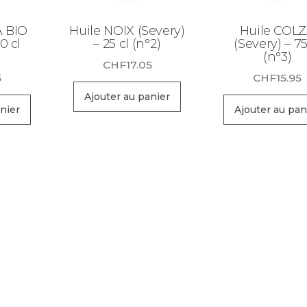
A BIO
Huile NOIX (Severy)
Huile COL
0 cl
– 25 cl (n°2)
(Severy) – 75
(n°3)
CHF
17.05
5
CHF
15.95
Ajouter au panier
nier
Ajouter au pan