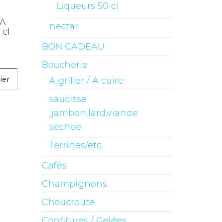
Liqueurs 50 cl
ZA
nectar
 cl
BON CADEAU
Boucherie
ier
A griller / A cuire
saucisse
,jambon,lard,viande
sèchee
Terrines/etc.
Cafés
Champignons
Choucroute
Confitures / Gelées