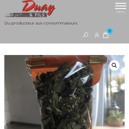
Aller
au
Menu
contenu
Du producteur aux consommateurs
0