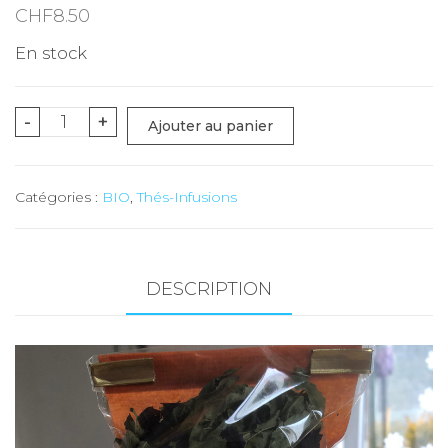
CHF
8.50
En stock
quantité
-
+
Ajouter au panier
de
Infusion
Catégories :
BIO
,
Thés-Infusions
Relax
-
20g
(les
DESCRIPTION
Simples)