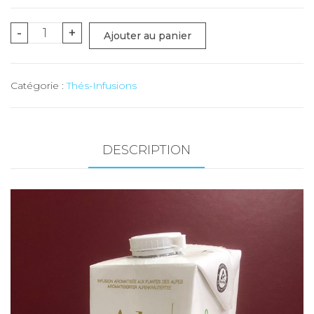
quantité
-
+
Ajouter au panier
de
Alp
Catégorie :
Thés-Infusions
Tea
Classic
-
1L
DESCRIPTION