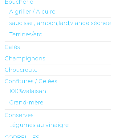
Boucherie
A griller / A cuire
saucisse ,jambon,lard,viande sèchee
Terrines/etc.
Cafés
Champignons
Choucroute
Confitures / Gelées
100%valaisan
Grand-mère
Conserves
Légumes au vinaigre
CORBEILLES