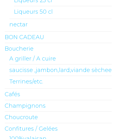
Liqueurs 25 cl
Liqueurs 50 cl
nectar
BON CADEAU
Boucherie
A griller / A cuire
saucisse ,jambon,lard,viande sèchee
Terrines/etc.
Cafés
Champignons
Choucroute
Confitures / Gelées
100%valaisan