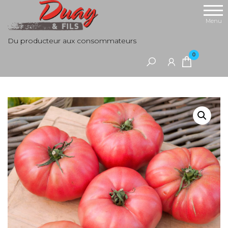
Aller
au
Menu
contenu
Du producteur aux consommateurs
0