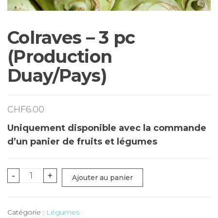
Colraves – 3 pc
(Production
Duay/Pays)
CHF
6.00
Uniquement disponible avec la commande
d’un panier de fruits et légumes
quantité
-
+
Ajouter au panier
de
Colraves
Catégorie :
Légumes
-