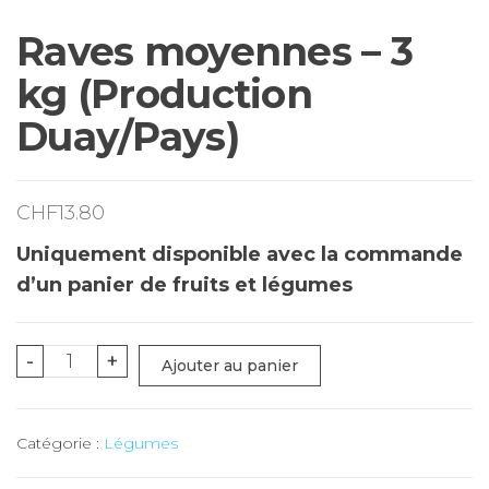
Raves moyennes – 3
kg (Production
Duay/Pays)
CHF
13.80
Uniquement disponible avec la commande
d’un panier de fruits et légumes
quantité
-
+
Ajouter au panier
de
Raves
Catégorie :
Légumes
moyennes
-