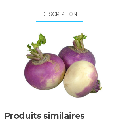
3
kg
DESCRIPTION
(Production
Duay/Pays)
Produits similaires