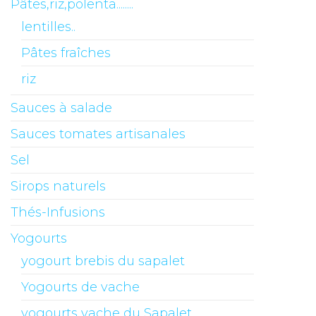
Pâtes,riz,polenta........
lentilles..
Pâtes fraîches
riz
Sauces à salade
Sauces tomates artisanales
Sel
Sirops naturels
Thés-Infusions
Yogourts
yogourt brebis du sapalet
Yogourts de vache
yogourts vache du Sapalet