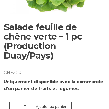
Salade feuille de
chêne verte – 1 pc
(Production
Duay/Pays)
CHF
2.20
Uniquement disponible avec la commande
d’un panier de fruits et légumes
quantité
-
+
Ajouter au panier