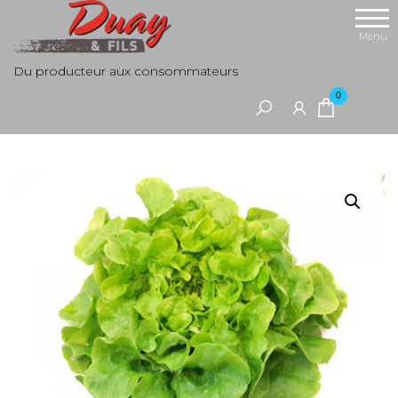
Aller
au
Menu
contenu
Du producteur aux consommateurs
0