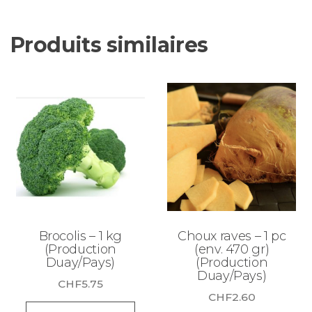
Produits similaires
Brocolis – 1 kg
Choux raves – 1 pc
(Production
(env. 470 gr)
Duay/Pays)
(Production
Duay/Pays)
CHF
5.75
CHF
2.60