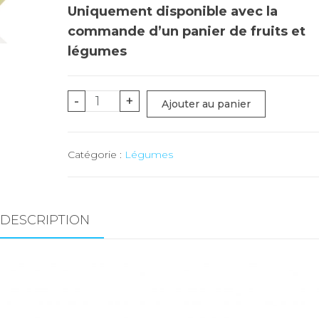
Uniquement disponible avec la
commande d’un panier de fruits et
légumes
quantité
-
+
Ajouter au panier
de
Choux
Catégorie :
Légumes
blancs
-
1
pc
DESCRIPTION
-
(env
830
gr)