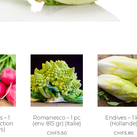
 – 1
Romanesco – 1 pc
Endives – 1 
ction
(env. 815 gr) (Italie)
(Hollande
s)
CHF
5.50
CHF
5.85