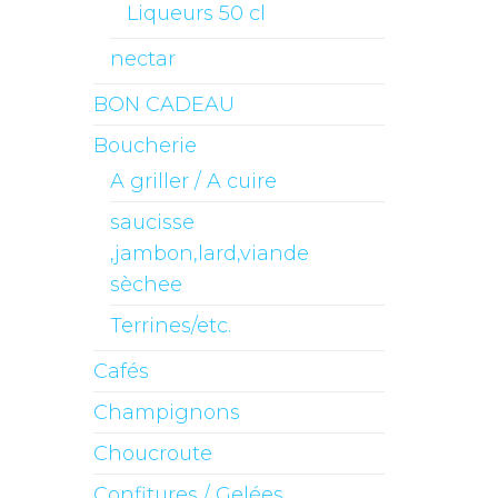
Liqueurs 50 cl
nectar
BON CADEAU
Boucherie
A griller / A cuire
saucisse
,jambon,lard,viande
sèchee
Terrines/etc.
Cafés
Champignons
Choucroute
Confitures / Gelées