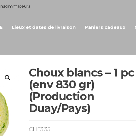
consommateurs
E
Lieux et dates de livraison
Paniers cadeaux
Choux blancs – 1 pc
(env 830 gr)
(Production
Duay/Pays)
CHF
3.35