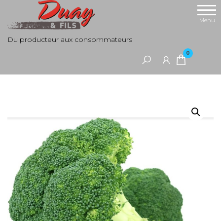
Aller
au
Menu
contenu
Du producteur aux consommateurs
0