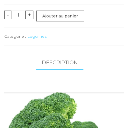
quantité
-
+
Ajouter au panier
de
Brocolis
Catégorie :
Légumes
-
1
kg
(Production
DESCRIPTION
Duay/Pays)