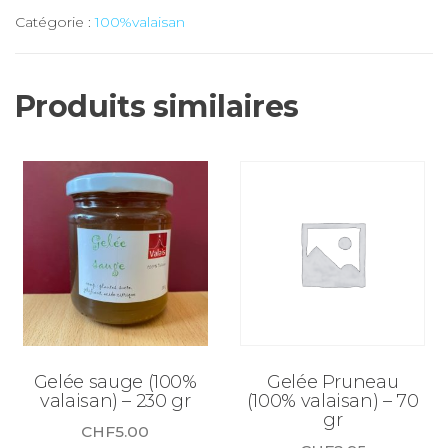
Gelée
Catégorie :
100%valaisan
Fleur
de
sureau
Produits similaires
(100%
valaisan)
-
70
gr
Gelée sauge (100%
Gelée Pruneau
valaisan) – 230 gr
(100% valaisan) – 70
gr
CHF
5.00