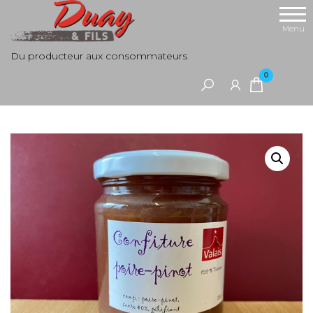
Aller
au
Menu
contenu
Du producteur aux consommateurs
0