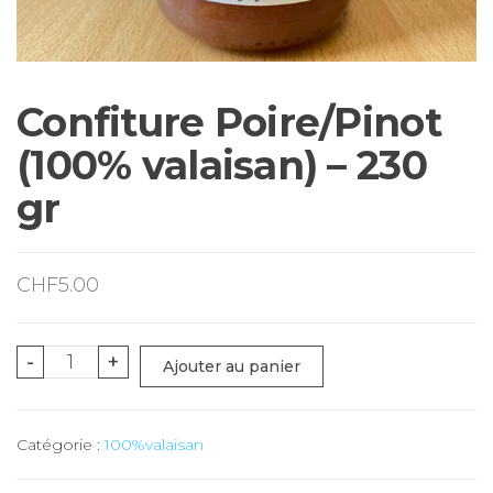
Confiture Poire/Pinot
(100% valaisan) – 230
gr
CHF
5.00
quantité
-
+
Ajouter au panier
de
Confiture
Catégorie :
100%valaisan
Poire/Pinot
(100%