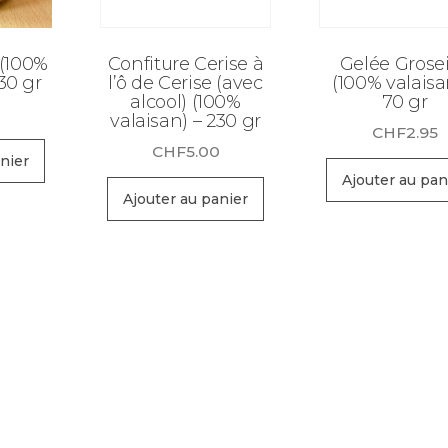
 (100%
Confiture Cerise à
Gelée Grosei
30 gr
l’ô de Cerise (avec
(100% valaisa
alcool) (100%
70 gr
0
valaisan) – 230 gr
CHF
2.95
CHF
5.00
nier
Ajouter au pan
Ajouter au panier