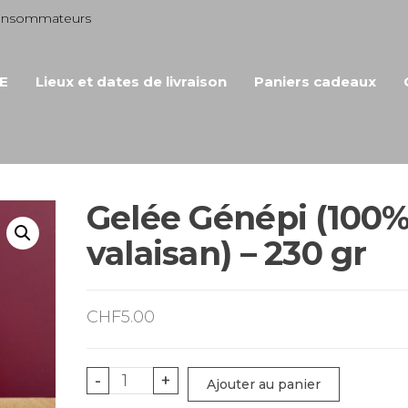
consommateurs
E
Lieux et dates de livraison
Paniers cadeaux
Gelée Génépi (100
valaisan) – 230 gr
CHF
5.00
quantité
-
+
Ajouter au panier
de