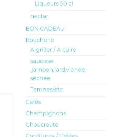
Liqueurs 50 cl
nectar
BON CADEAU
Boucherie
A griller / A cuire
saucisse
,jambon,lard,viande
sèchee
Terrines/etc.
Cafés
Champignons
Choucroute
Confitures / Gelées