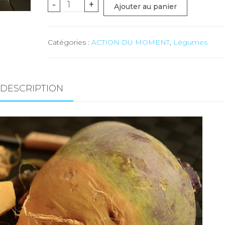
quantité
-
+
Ajouter au panier
de
Choux
Catégories :
ACTION DU MOMENT
,
Légumes
raves
-
env.
6
DESCRIPTION
kg
(Production
Duay/Pays)