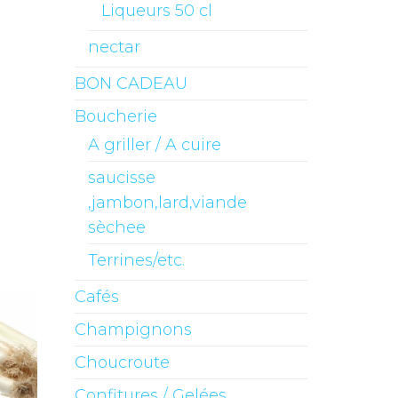
Liqueurs 50 cl
nectar
BON CADEAU
Boucherie
A griller / A cuire
saucisse
,jambon,lard,viande
sèchee
Terrines/etc.
Cafés
Champignons
Choucroute
Confitures / Gelées