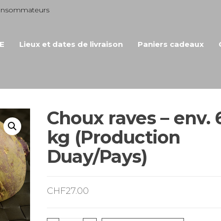
consommateurs
E
Lieux et dates de livraison
Paniers cadeaux
Choux raves – env. 
kg (Production
Duay/Pays)
CHF
27.00