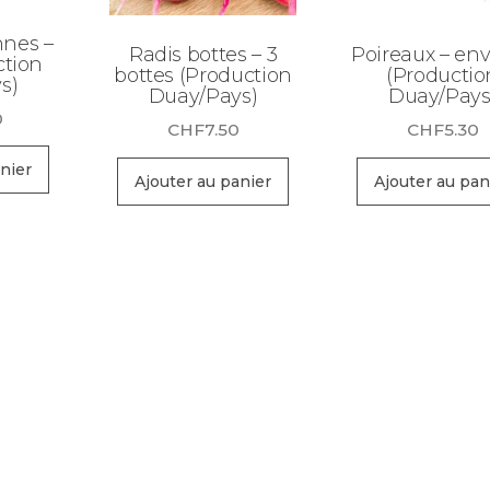
nes –
Radis bottes – 3
Poireaux – env.
ction
bottes (Production
(Productio
s)
Duay/Pays)
Duay/Pays
0
CHF
7.50
CHF
5.30
nier
Ajouter au panier
Ajouter au pan