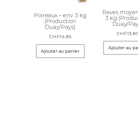
Raves moyen
Poireaux – env. 3 kg
3 kg (Produ
(Production
Duay/Pay
Duay/Pays)
CHF
13.8
CHF
14.85
Ajouter au pa
Ajouter au panier