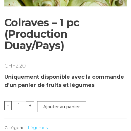
Colraves – 1 pc
(Production
Duay/Pays)
CHF
2.20
Uniquement disponible avec la commande
d’un panier de fruits et légumes
quantité
-
+
Ajouter au panier
de
Colraves
Catégorie :
Légumes
-