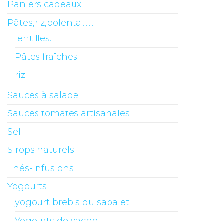
Paniers cadeaux
Pâtes,riz,polenta........
lentilles..
Pâtes fraîches
riz
Sauces à salade
Sauces tomates artisanales
Sel
Sirops naturels
Thés-Infusions
Yogourts
yogourt brebis du sapalet
Yogourts de vache