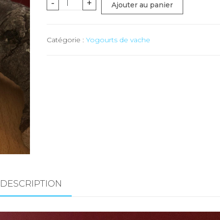
quantité
-
+
Ajouter au panier
de
Yogourt
Catégorie :
Yogourts de vache
pomme
(Troistorrents)
-
180
gr
DESCRIPTION