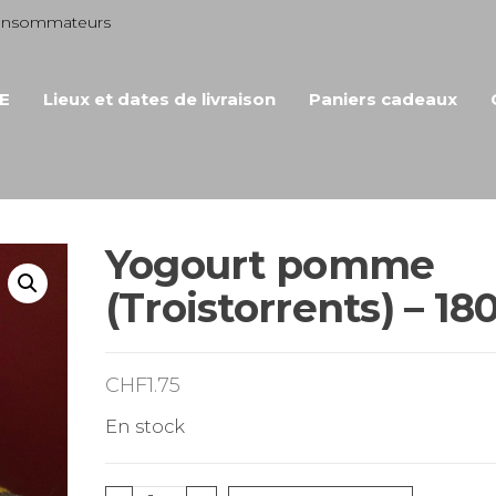
consommateurs
E
Lieux et dates de livraison
Paniers cadeaux
Yogourt pomme
(Troistorrents) – 18
CHF
1.75
En stock