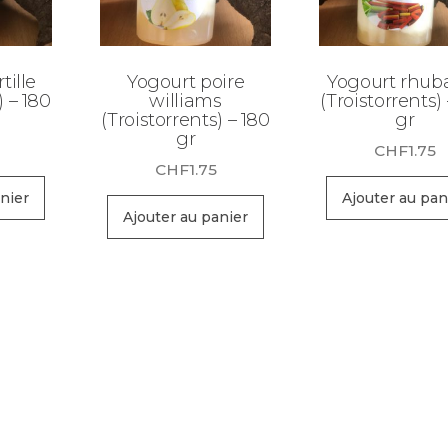
tille
Yogourt poire
Yogourt rhub
) – 180
williams
(Troistorrents)
(Troistorrents) – 180
gr
gr
CHF
1.75
CHF
1.75
nier
Ajouter au pan
Ajouter au panier