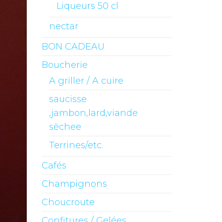
Liqueurs 50 cl
nectar
BON CADEAU
Boucherie
A griller / A cuire
saucisse
,jambon,lard,viande
sèchee
Terrines/etc.
Cafés
Champignons
Choucroute
Confitures / Gelées