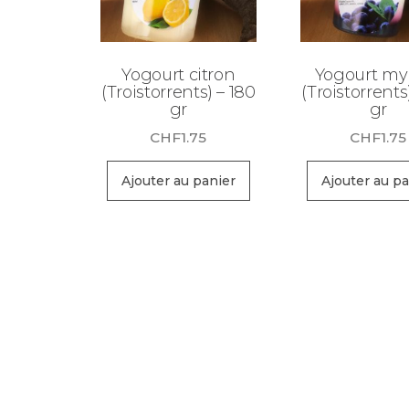
Yogourt citron
Yogourt myr
(Troistorrents) – 180
(Troistorrents
gr
gr
CHF
1.75
CHF
1.75
Ajouter au panier
Ajouter au pa