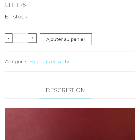
CHF
1.75
En stock
quantité
-
+
Ajouter au panier
de
Yogourt
Catégorie :
Yogourts de vache
chocolat
(Troistorrents)
-
180
DESCRIPTION
gr