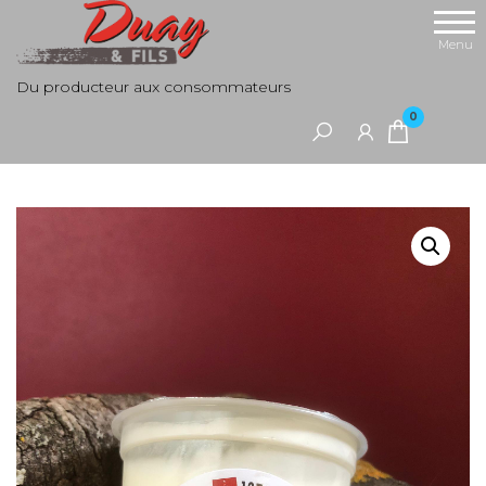
Aller
au
Menu
contenu
Du producteur aux consommateurs
0