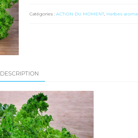
Persil
Catégories :
ACTION DU MOMENT
,
Herbes aroma
frisé
-
env.
1
kg
(Pays)
DESCRIPTION