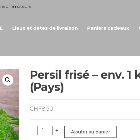
consommateurs
E
Lieux et dates de livraison
Paniers cadeaux
Persil frisé – env. 1 
(Pays)
CHF
8.50
quantité
-
+
Ajouter au panier
de