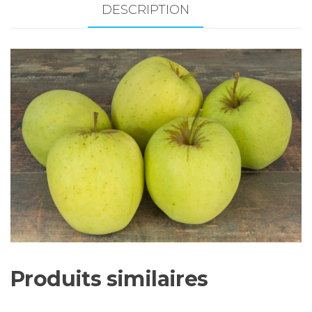
kg
DESCRIPTION
(Production
Duay
/
Pays
VS)
Produits similaires