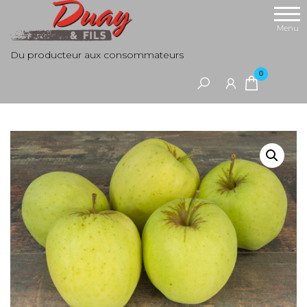
Aller
au
Menu
contenu
Du producteur aux consommateurs
0