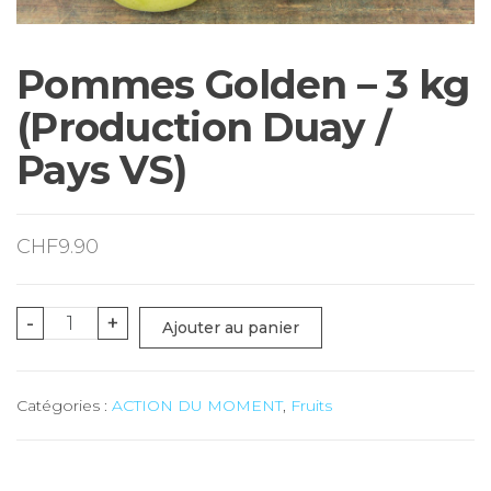
Pommes Golden – 3 kg
(Production Duay /
Pays VS)
CHF
9.90
quantité
-
+
Ajouter au panier
de
Pommes
Catégories :
ACTION DU MOMENT
,
Fruits
Golden
-
3