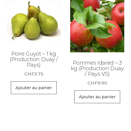
Poire Guyot – 1 kg
(Production Duay /
Pommes Idared – 3
Pays)
kg (Production Duay
/ Pays VS)
CHF
3.75
CHF
9.90
Ajouter au panier
Ajouter au panier