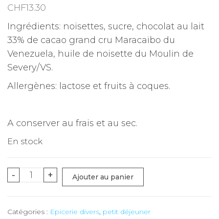
CHF
13.30
Ingrédients: noisettes, sucre, chocolat au lait
33% de cacao grand cru Maracaïbo du
Venezuela, huile de noisette du Moulin de
Severy/VS.
Allergènes: lactose et fruits à coques.
A conserver au frais et au sec.
En stock
quantité
-
+
Ajouter au panier
de
Pâte
Catégories :
Epicerie divers
,
petit déjeuner
à