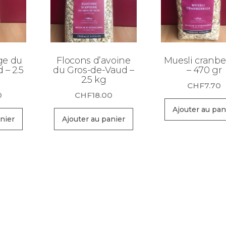
ge du
Flocons d’avoine
Muesli cranbe
 – 2.5
du Gros-de-Vaud –
– 470 gr
2.5 kg
CHF
7.70
0
CHF
18.00
Ajouter au pan
nier
Ajouter au panier