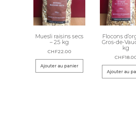
Muesli raisins secs
Flocons d’or
– 2.5 kg
Gros-de-Vaud
kg
CHF
22.00
CHF
18.0
Ajouter au panier
Ajouter au pa