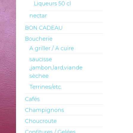
Liqueurs 50 cl
nectar
BON CADEAU
Boucherie
A griller / A cuire
saucisse
,jambon,lard,viande
sèchee
Terrines/etc.
Cafés
Champignons
Choucroute
Confitures / Gelées