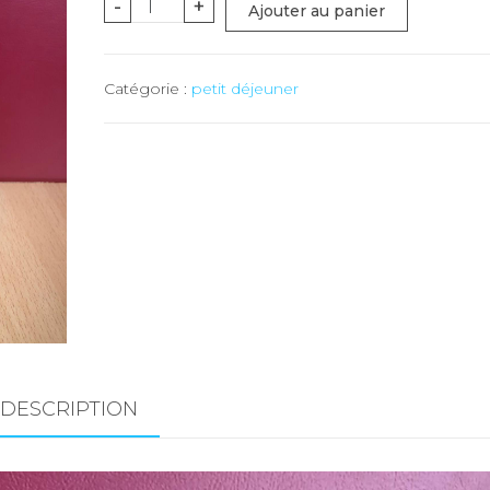
quantité
-
+
Ajouter au panier
de
Muesli
Catégorie :
petit déjeuner
cranberries
-
2.5
kg
DESCRIPTION