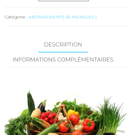
de
MAXI
Catégorie :
ABONNEMENTS BI-MENSUELS
(uniquement
légumes)
-
15
DESCRIPTION
kg
INFORMATIONS COMPLÉMENTAIRES
-
ABONNEMENT
10
LIVRAISONS
BI-
MENSUELLES