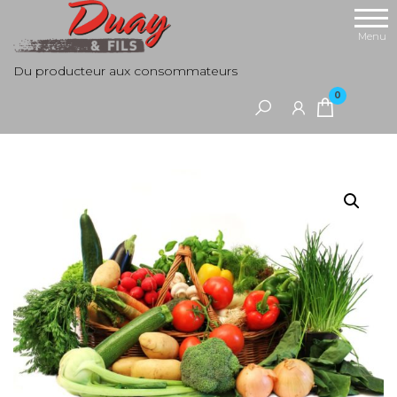
Aller
au
Menu
contenu
Du producteur aux consommateurs
0