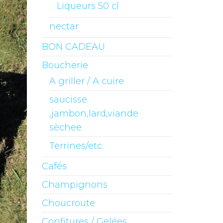
Liqueurs 50 cl
nectar
BON CADEAU
Boucherie
A griller / A cuire
saucisse
,jambon,lard,viande
sèchee
Terrines/etc.
Cafés
Champignons
Choucroute
Confitures / Gelées