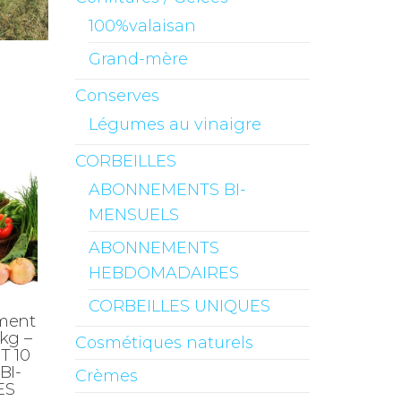
100%valaisan
Grand-mère
Conserves
Légumes au vinaigre
CORBEILLES
ABONNEMENTS BI-
MENSUELS
ABONNEMENTS
HEBDOMADAIRES
CORBEILLES UNIQUES
ment
 kg –
Cosmétiques naturels
 10
BI-
Crèmes
ES