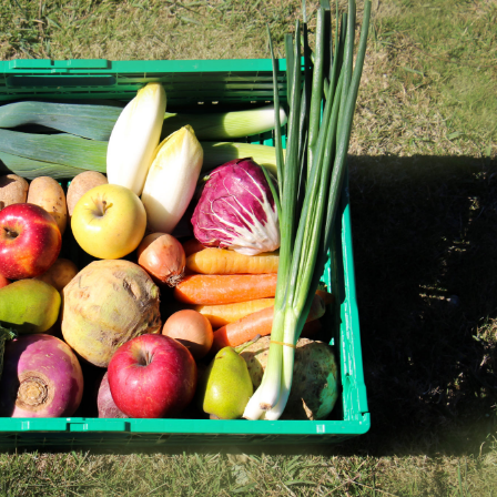
10
LIVRAISONS
BI-
MENSUELLES