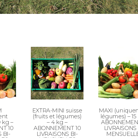
M
EXTRA-MINI suisse
MAXI (unique
ent
(fruits et légumes)
légumes) – 15
 kg –
– 4 kg –
ABONNEMENT
T 10
ABONNEMENT 10
LIVRAISONS 
 BI-
LIVRAISONS BI-
MENSUELL