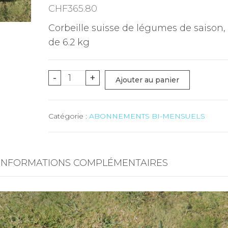
CHF
365.80
Corbeille suisse de légumes de saison,
de 6.2 kg
quantité
-
+
Ajouter au panier
de
MINI
Catégorie :
ABONNEMENTS BI-MENSUELS
(fruits
et
légumes)
-
INFORMATIONS COMPLÉMENTAIRES
6.2
kg
-
ABONNEMENT