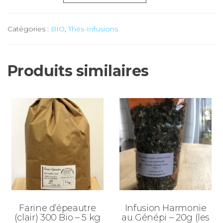
de
Infusion
Catégories :
BIO
,
Thés-Infusions
Thym-
Citron
-
Produits similaires
20g
(les
Simples)
Farine d’épeautre
Infusion Harmonie
(clair) 300 Bio – 5 kg
au Génépi – 20g (les