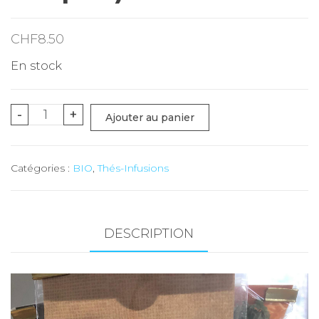
CHF
8.50
En stock
quantité
-
+
Ajouter au panier
de
Infusion
Catégories :
BIO
,
Thés-Infusions
Bouquet
de
menthes
-
DESCRIPTION
20g
(les
Simples)