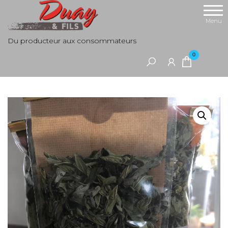
Aller
au
Menu
contenu
Du producteur aux consommateurs
0