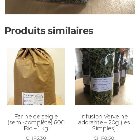
Produits similaires
Farine de seigle
Infusion Verveine
(semi-complète) 600
adorante – 20g (les
Bio – 1 kg
Simples)
CHF
5.30
CHF
8.50