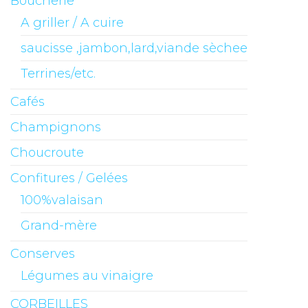
Boucherie
A griller / A cuire
saucisse ,jambon,lard,viande sèchee
Terrines/etc.
Cafés
Champignons
Choucroute
Confitures / Gelées
100%valaisan
Grand-mère
Conserves
Légumes au vinaigre
CORBEILLES