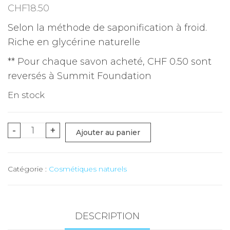
CHF
18.50
Selon la méthode de saponification à froid.
Riche en glycérine naturelle
** Pour chaque savon acheté, CHF 0.50 sont
reversés à Summit Foundation
En stock
quantité
-
+
Ajouter au panier
de
Hydrolat
Catégorie :
Cosmétiques naturels
(Fleur
d'oranger
BIO)
-
DESCRIPTION