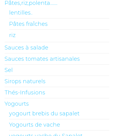
Pâtes,riz,polenta........
lentilles..
Pâtes fraîches
riz
Sauces à salade
Sauces tomates artisanales
Sel
Sirops naturels
Thés-Infusions
Yogourts
yogourt brebis du sapalet
Yogourts de vache
yogourts vache du Sapalet