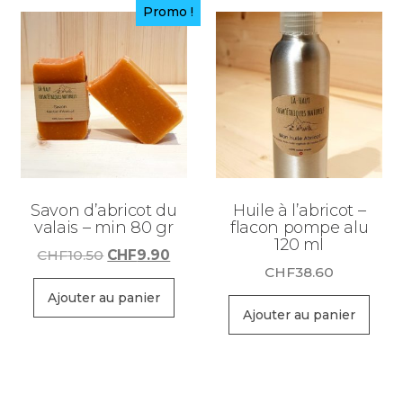
Promo !
Savon d’abricot du
Huile à l’abricot –
valais – min 80 gr
flacon pompe alu
120 ml
Le
Le
CHF
10.50
CHF
9.90
CHF
38.60
prix
prix
initial
actuel
Ajouter au panier
Ajouter au panier
était :
est :
CHF10.50.
CHF9.90.