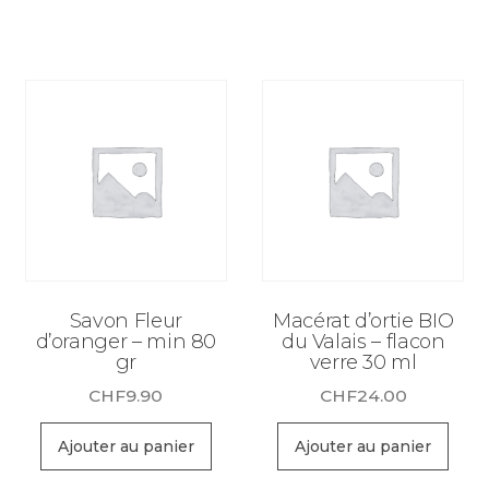
CHF18.90.
CHF1
Savon Fleur
Macérat d’ortie BIO
d’oranger – min 80
du Valais – flacon
gr
verre 30 ml
CHF
9.90
CHF
24.00
Ajouter au panier
Ajouter au panier