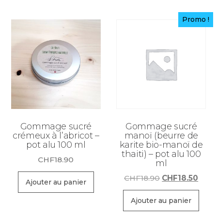
Promo !
Gommage sucré
Gommage sucré
crémeux à l’abricot –
manoï (beurre de
pot alu 100 ml
karite bio-manoï de
thaiti) – pot alu 100
CHF
18.90
ml
Le
Le
CHF
18.90
CHF
18.50
Ajouter au panier
prix
prix
initial
actu
Ajouter au panier
était :
est :