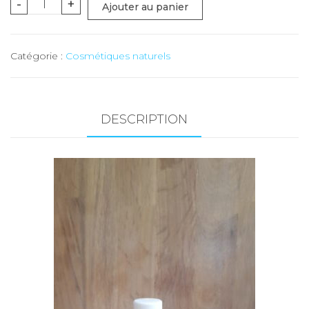
quantité
-
+
Ajouter au panier
de
Roll
Catégorie :
Cosmétiques naturels
on
Plantain
-
10
DESCRIPTION
ml