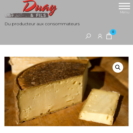
Aller
au
Menu
contenu
Du producteur aux consommateurs
0