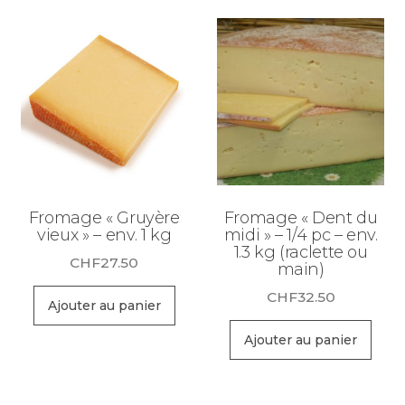
Fromage « Gruyère
Fromage « Dent du
vieux » – env. 1 kg
midi » – 1/4 pc – env.
1.3 kg (raclette ou
CHF
27.50
main)
CHF
32.50
Ajouter au panier
Ajouter au panier