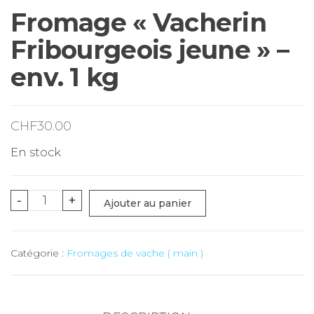
Fromage « Vacherin
Fribourgeois jeune » –
env. 1 kg
CHF
30.00
En stock
quantité
-
+
Ajouter au panier
de
Fromage
Catégorie :
Fromages de vache ( main )
"Vacherin
Fribourgeois
jeune"