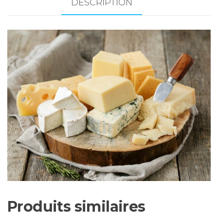
-
DESCRIPTION
env.
1
kg
Produits similaires