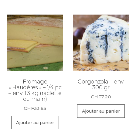
Fromage
Gorgonzola – env.
« Haudères » – 1/4 pc
300 gr
– env. 1.3 kg (raclette
CHF
7.20
ou main)
CHF
33.65
Ajouter au panier
Ajouter au panier