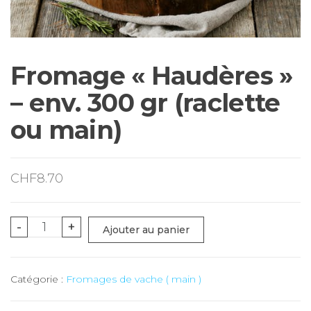
Fromage « Haudères »
– env. 300 gr (raclette
ou main)
CHF
8.70
quantité
-
+
Ajouter au panier
de
Fromage
Catégorie :
Fromages de vache ( main )
"Haudères"
-