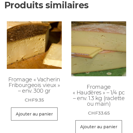
Produits similaires
Fromage « Vacherin
Fribourgeois vieux »
Fromage
– env. 300 gr
« Haudères » – 1/4 pc
– env. 1.3 kg (raclette
CHF
9.35
ou main)
CHF
33.65
Ajouter au panier
Ajouter au panier