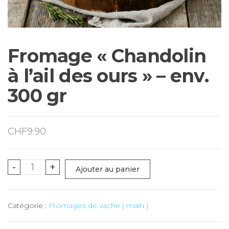
Fromage « Chandolin
à l’ail des ours » – env.
300 gr
CHF
9.90
quantité
-
+
Ajouter au panier
de
Fromage
Catégorie :
Fromages de vache ( main )
"Chandolin
à