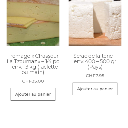
Fromage « Chassour
Serac de laiterie –
La Tzoumaz » – 1/4 pc
env. 400 – 500 gr
– env. 1.3 kg (raclette
(Pays)
ou main)
CHF
7.95
CHF
35.00
Ajouter au panier
Ajouter au panier