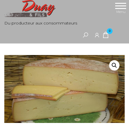
Aller
au
Menu
contenu
Du producteur aux consommateurs
0