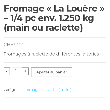
Fromage « La Louère »
– 1/4 pc env. 1.250 kg
(main ou raclette)
CHF
37.00
Fromages à raclette de différentes laiteries
quantité
-
+
Ajouter au panier
de
Fromage
Catégorie :
Fromages de vache ( main )
"La
Louère"
-