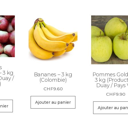
s
 3 kg
Bananes – 3 kg
Pommes Gold
Duay /
(Colombie)
3 kg (Produc
)
Duay / Pays 
CHF
9.60
0
CHF
9.90
Ajouter au panier
nier
Ajouter au pan