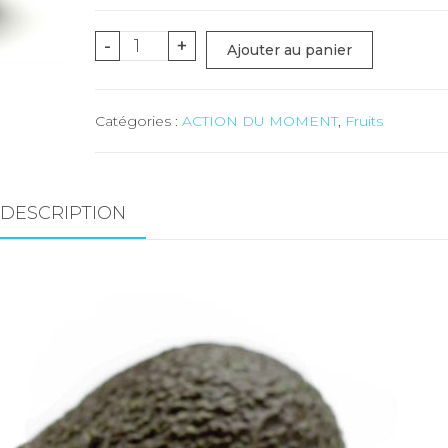
quantité
-
+
Ajouter au panier
de
Avocat
Catégories :
ACTION DU MOMENT
,
Fruits
hass
-
3
pc
DESCRIPTION
(Espagne)