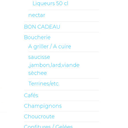
Liqueurs 50 cl
nectar
BON CADEAU
Boucherie
A griller / A cuire
saucisse
,jambon,lard,viande
sèchee
Terrines/etc.
Cafés
Champignons
Choucroute
Confitures / Gelées