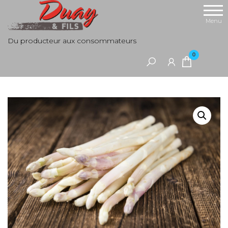
Aller
au
Menu
contenu
Du producteur aux consommateurs
0