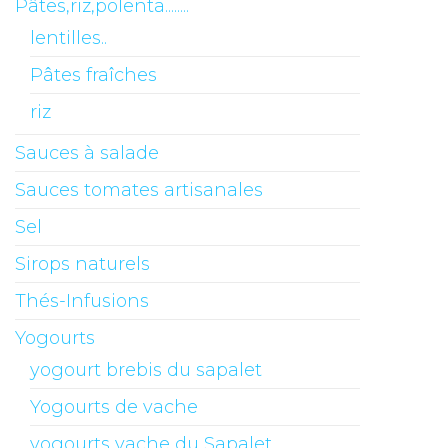
Pâtes,riz,polenta........
lentilles..
Pâtes fraîches
riz
Sauces à salade
Sauces tomates artisanales
Sel
Sirops naturels
Thés-Infusions
Yogourts
yogourt brebis du sapalet
Yogourts de vache
yogourts vache du Sapalet